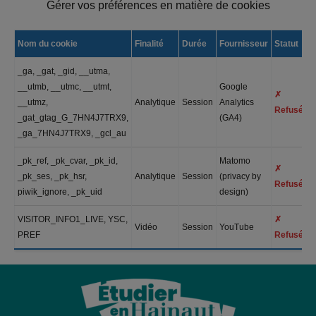
Gérer vos préférences en matière de cookies
Nom du cookie
Finalité
Durée
Fournisseur
Statut
_ga, _gat, _gid, __utma,
__utmb, __utmc, __utmt,
Google
✗
__utmz,
Analytique
Session
Analytics
Refusé
_gat_gtag_G_7HN4J7TRX9,
(GA4)
_ga_7HN4J7TRX9, _gcl_au
_pk_ref, _pk_cvar, _pk_id,
Matomo
✗
_pk_ses, _pk_hsr,
Analytique
Session
(privacy by
Refusé
piwik_ignore, _pk_uid
design)
VISITOR_INFO1_LIVE, YSC,
✗
Vidéo
Session
YouTube
PREF
Refusé